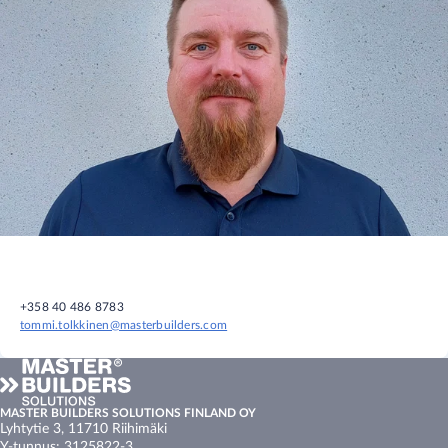
+358 40 486 8783
tommi.tolkkinen@masterbuilders.com
MASTER BUILDERS SOLUTIONS FINLAND OY
Lyhtytie 3, 11710 Riihimäki
Y-tunnus: 3125822-3