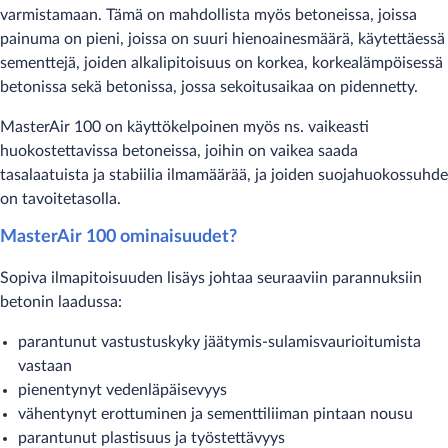
varmistamaan. Tämä on mahdollista myös betoneissa, joissa
painuma on pieni, joissa on suuri hienoainesmäärä, käytettäessä
sementtejä, joiden alkalipitoisuus on korkea, korkealämpöisessä
betonissa sekä betonissa, jossa sekoitusaikaa on pidennetty.
MasterAir 100 on käyttökelpoinen myös ns. vaikeasti
huokostettavissa betoneissa, joihin on vaikea saada
tasalaatuista ja stabiilia ilmamäärää, ja joiden suojahuokossuhde
on tavoitetasolla.
MasterAir 100 ominaisuudet?
Sopiva ilmapitoisuuden lisäys johtaa seuraaviin parannuksiin
betonin laadussa:
parantunut vastustuskyky jäätymis-sulamisvaurioitumista
vastaan
pienentynyt vedenläpäisevyys
vähentynyt erottuminen ja sementtiliiman pintaan nousu
parantunut plastisuus ja työstettävyys