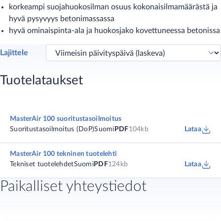
korkeampi suojahuokosilman osuus kokonaisilmamäärästä ja
hyvä pysyvyys betonimassassa
hyvä ominaispinta-ala ja huokosjako kovettuneessa betonissa
Lajittele
Tuotelataukset
MasterAir 100 suoritustasoilmoitus
Suoritustasoilmoitus (DoP)
Suomi
PDF
104kb
Lataa
MasterAir 100 tekninen tuotelehti
Tekniset tuotelehdet
Suomi
PDF
124kb
Lataa
Paikalliset yhteystiedot