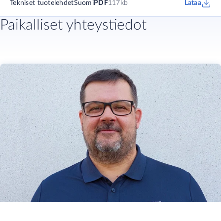
Tekniset tuotelehdet
Suomi
PDF
117kb
Lataa
Paikalliset yhteystiedot