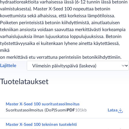
hydraatioreaktioita varhaisessa iässä (6-12 tunnin iässä betonin
valmistuksesta). Master X-Seed 100 nopeuttaa betonin
kovettumista sekä alhaisissa, että korkeissa lämpötiloissa.
Poiketen perinteisistä betonin kiihdyttimistä, ainutlaatuisen
tekniikan ansiosta voidaan saavuttaa merkittävästi korkeampia
varhaislujuuksia ilman lujuuskatoa loppulujuuksissa. Betonin
työstettävyysaika ei kuitenkaan lyhene ainetta käytettäessä,
mikä
on merkittävä etu verrattuna perinteisiin betonikiihdyttimiin.
Lajittele
Tuotelataukset
Master X-Seed 100 suoritustasoilmoitus
Suoritustasoilmoitus (DoP)
Suomi
PDF
101kb
Lataa
Master X-Seed 100 tekninen tuotelehti