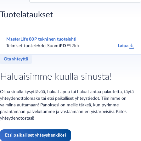
Tuotelataukset
MasterLife 80P tekninen tuotelehti
Tekniset tuotelehdet
Suomi
PDF
92kb
Lataa
Ota yhteyttä
Haluaisimme kuulla sinusta!
Olipa sinulla kysyttävää, haluat apua tai haluat antaa palautetta, täytä
yhteydenottolomake tai etsi paikalliset yhteystiedot. Tiimimme on
valmiina auttamaan! Panoksesi on meille tärkeä, kun pyrimme
parantamaan palveluitamme ja vastaamaan erityistarpeisiisi. Kiitos
yhteydenotostasi!
Etsi paikalliset yhteyshenkilösi