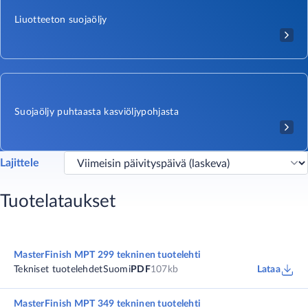
Liuotteeton suojaöljy
Suojaöljy puhtaasta kasviöljypohjasta
Lajittele
Tuotelataukset
MasterFinish MPT 299 tekninen tuotelehti
Tekniset tuotelehdet
Suomi
PDF
107kb
Lataa
MasterFinish MPT 349 tekninen tuotelehti