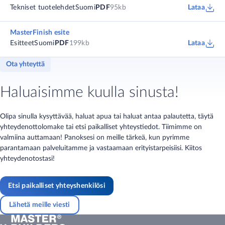
Tekniset tuotelehdet
Suomi
PDF
95kb
Lataa
MasterFinish esite
Esitteet
Suomi
PDF
199kb
Lataa
Ota yhteyttä
Haluaisimme kuulla sinusta!
Olipa sinulla kysyttävää, haluat apua tai haluat antaa palautetta, täytä
yhteydenottolomake tai etsi paikalliset yhteystiedot. Tiimimme on
valmiina auttamaan! Panoksesi on meille tärkeä, kun pyrimme
parantamaan palveluitamme ja vastaamaan erityistarpeisiisi. Kiitos
yhteydenotostasi!
Etsi paikalliset yhteyshenkilösi
Lähetä meille viesti