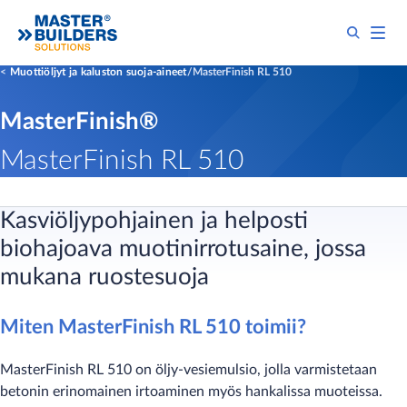
Muottiöljyt ja kaluston suoja-aineet
MasterFinish RL 510
MasterFinish®
MasterFinish RL 510
Kasviöljypohjainen ja helposti
biohajoava muotinirrotusaine, jossa
mukana ruostesuoja
Miten MasterF​inish RL 510 toimii?
MasterFinish RL 510 on öljy-vesiemulsio, jolla varmistetaan
betonin erinomainen irtoaminen myös hankalissa muoteissa.