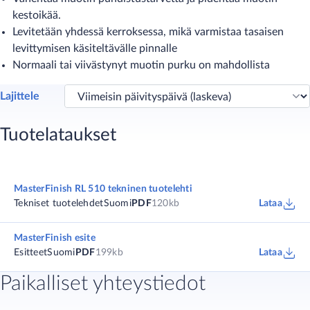
kestoikää.
Levitetään yhdessä kerroksessa, mikä varmistaa tasaisen
levittymisen käsiteltävälle pinnalle
Normaali tai viivästynyt muotin purku on mahdollista
Lajittele
Tuotelataukset
MasterFinish RL 510 tekninen tuotelehti
Tekniset tuotelehdet
Suomi
PDF
120kb
Lataa
MasterFinish esite
Esitteet
Suomi
PDF
199kb
Lataa
Paikalliset yhteystiedot