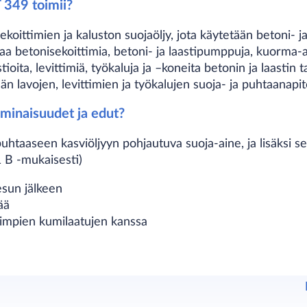
 349 toimii?
ittimien ja kaluston suojaöljy, jota käytetään betoni- ja 
 betonisekoittimia, betoni- ja laastipumppuja, kuorma-a
ioita, levittimiä, työkaluja ja –koneita betonin ja laastin t
tään lavojen, levittimien ja työkalujen suoja- ja puhtaanapi
minaisuudet ja edut?
taaseen kasviöljyyn pohjautuva suoja-aine, ja lisäksi se 
 B -mukaisesti)
esun jälkeen
ää
eimpien kumilaatujen kanssa