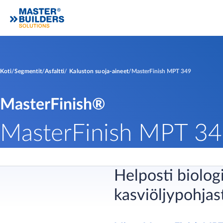
Koti
Segmentit
Asfaltti
Kaluston suoja-aineet
MasterFinish MPT 349
MasterFinish®
MasterFinish MPT 3
Helposti biolog
kasviöljypohjas