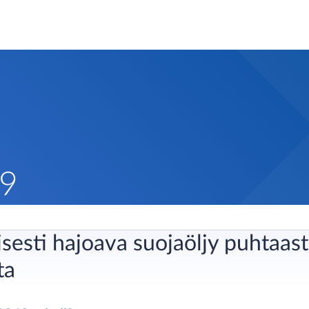
49
isesti hajoava suojaöljy puhtaas
ta