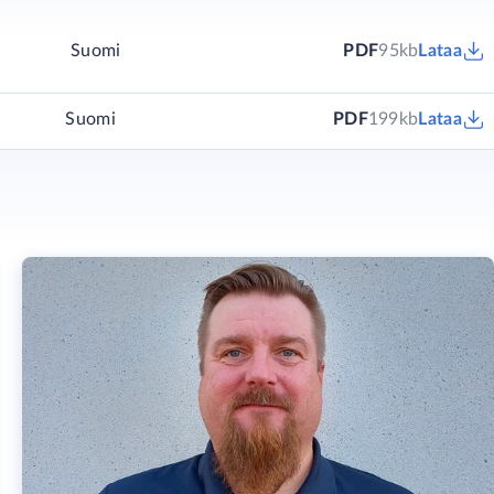
Suomi
PDF
95kb
Lataa
Suomi
PDF
199kb
Lataa