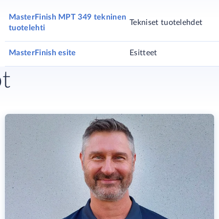
MasterFinish MPT 349 tekninen
Tekniset tuotelehdet
tuotelehti
MasterFinish esite
Esitteet
ot