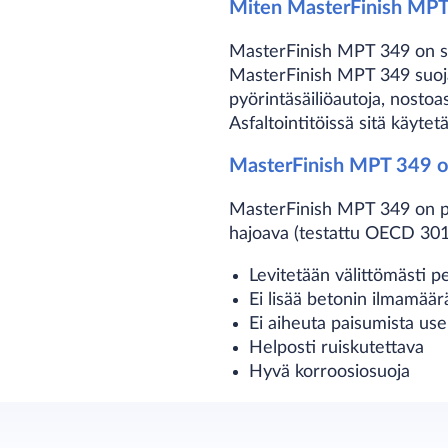
Miten MasterFinish MPT
MasterFinish MPT 349 on seko
MasterFinish MPT 349 suojaa
pyörintäsäiliöautoja, nostoast
Asfaltointitöissä sitä käyte
MasterFinish MPT 349 o
MasterFinish MPT 349 on puh
hajoava (testattu OECD 301
Levitetään välittömästi p
Ei lisää betonin ilmamäär
Ei aiheuta paisumista us
Helposti ruiskutettava
Hyvä korroosiosuoja