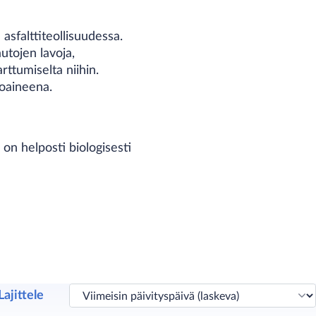
asfalttiteollisuudessa.
utojen lavoja,
arttumiselta niihin.
toaineena.
on helposti biologisesti
Lajittele