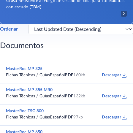
Grasa Resistente al Fuego de sellado de cola para Tuneladoras
con escudo (TBM)
Ordenar
Documentos
MasterRoc MP 325
Fichas Técnicas / Guías
Español
PDF
160kb
Descargar
MasterRoc MP 355 MR0
Fichas Técnicas / Guías
Español
PDF
132kb
Descargar
MasterRoc TSG 800
Fichas Técnicas / Guías
Español
PDF
97kb
Descargar
MasterRoc MP 650