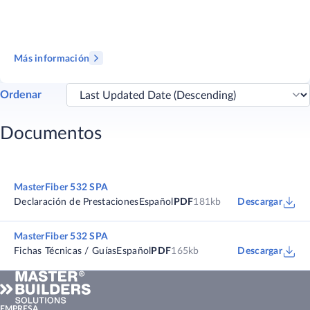
Más información
Ordenar
Documentos
MasterFiber 532 SPA
Declaración de Prestaciones
Español
PDF
181kb
Descargar
MasterFiber 532 SPA
Fichas Técnicas / Guías
Español
PDF
165kb
Descargar
EMPRESA