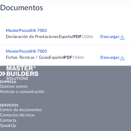
Documentos
MasterPozzolith 7003
Declaración de Prestaciones
Español
PDF
102kb
Descargar
MasterPozzolith 7003
Fichas Técnicas / Guías
Español
PDF
106kb
Descargar
EMPRESA
Quienes somos
Noticias y comunicación
SERVICIOS
Centro de documentos
Contactos técnicos
Contacta
SpeakUp