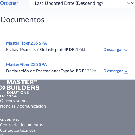
Ordenar
Documentos
MasterFiber 235 SPA
Fichas Técnicas / Guías
Español
PDF
206kb
Descargar
MasterFiber 235 SPA
Declaración de Prestaciones
Español
PDF
232kb
Descargar
EMPRESA
Quienes somos
Noticias y comunicación
SERVICIOS
Centro de documentos
Contactos técnicos