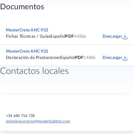
Documentos
MasterCrete ANC 932
Fichas Técnicas / Guías
Español
PDF
442kb
Descargar
MasterCrete ANC 932
Declaración de Prestaciones
Español
PDF
144kb
Descargar
Contactos locales
+34 680 716 738
pedrojose.marcos@masterbuilders.com