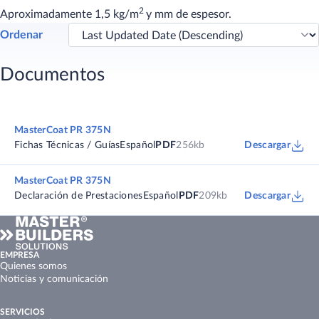
2
Aproximadamente 1,5 kg/m
y mm de espesor.
Ordenar
Documentos
MasterCoat PR 375N
Fichas Técnicas / Guías
Español
PDF
256kb
Descargar
MasterCoat PR 375N
Declaración de Prestaciones
Español
PDF
209kb
Descargar
EMPRESA
Quienes somos
Noticias y comunicación
SERVICIOS