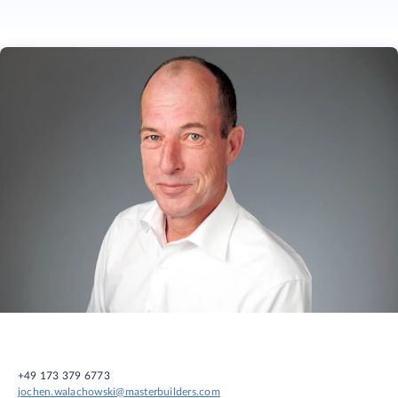
+49 173 379 6773
jochen.walachowski@masterbuilders.com