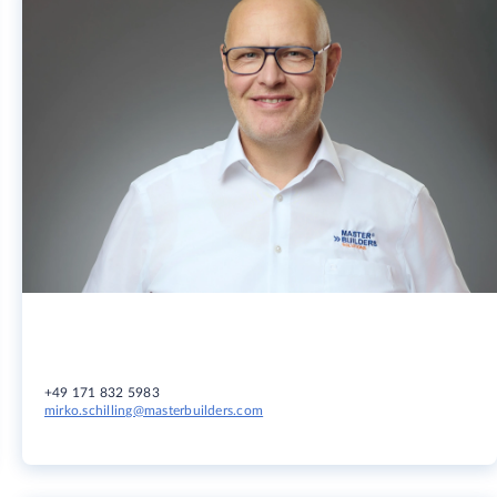
+49 171 832 5983
mirko.schilling@masterbuilders.com