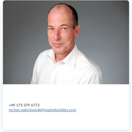
+49 173 379 6773
jochen.walachowski@masterbuilders.com