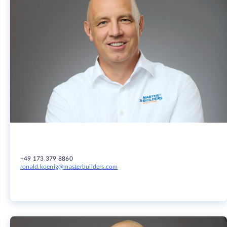
+49 173 379 8860
ronald.koenig@masterbuilders.com