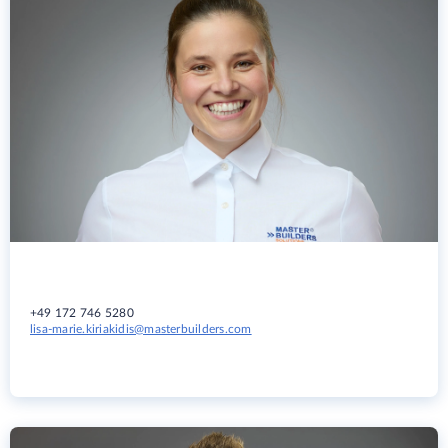
+49 172 746 5280
lisa-marie.kiriakidis@masterbuilders.com