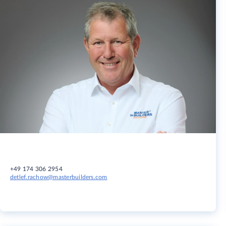
+49 174 306 2954
detlef.rachow@masterbuilders.com