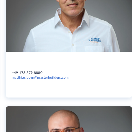
+49 173 379 8880
matthias.born@masterbuilders.com