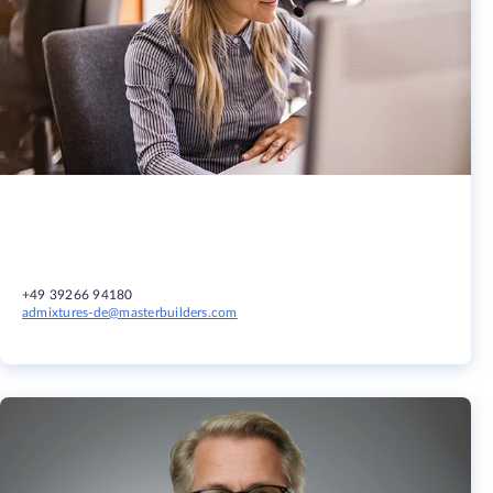
+49 39266 94180
admixtures-de@masterbuilders.com