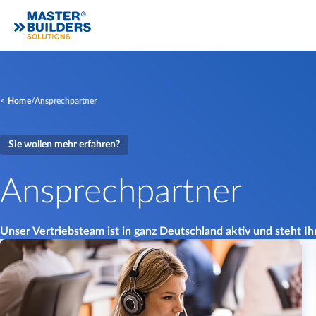
Home
Ansprechpartner
Sie wollen mehr erfahren?
Ansprechpartner
Unser Vertriebsteam ist in ganz Deutschland aktiv und steht Ih