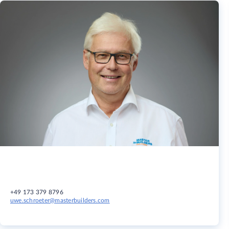
+49 173 379 8796
uwe.schroeter@masterbuilders.com