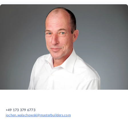
+49 173 379 6773
jochen.walachowski@masterbuilders.com