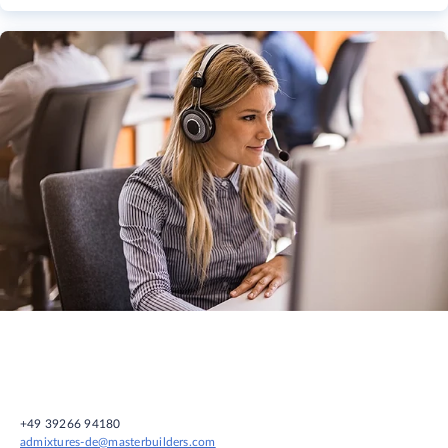
+49 39266 94180
admixtures-de@masterbuilders.com