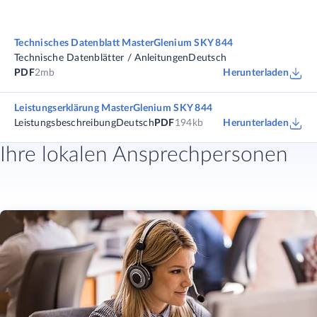
Technisches Datenblatt MasterGlenium SKY 844
Technische Datenblätter / Anleitungen
Deutsch
PDF
2mb
Herunterladen
Leistungserklärung MasterGlenium SKY 844
Leistungsbeschreibung
Deutsch
PDF
194kb
Herunterladen
Ihre lokalen Ansprechpersonen