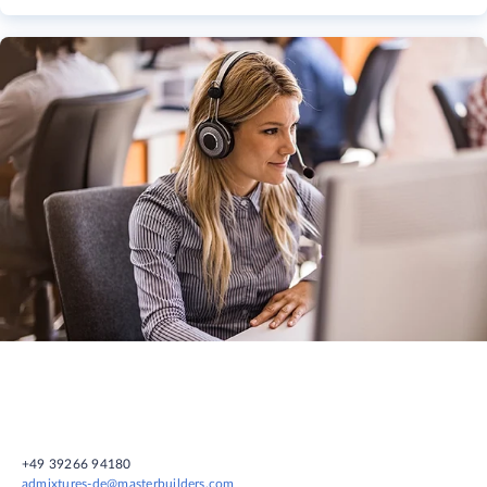
+49 39266 94180
admixtures-de@masterbuilders.com