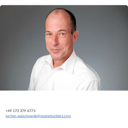
+49 173 379 6773
jochen.walachowski@masterbuilders.com