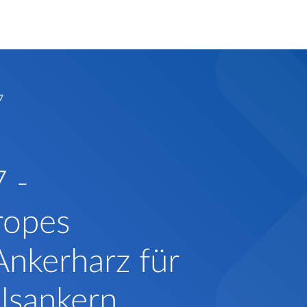
7
 -
ropes
Ankerharz für
lsankern​