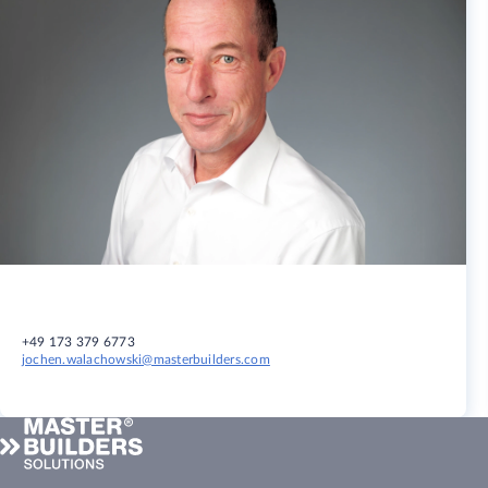
+49 173 379 6773
jochen.walachowski@masterbuilders.com