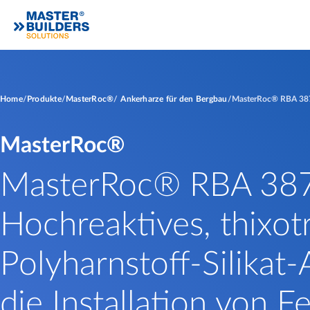
Home
Produkte
MasterRoc®
Ankerharze für den Bergbau
MasterRoc® RBA 38
MasterRoc®
MasterRoc® RBA 387
Hochreaktives, thixot
Polyharnstoff-Silikat-
die Installation von Fe