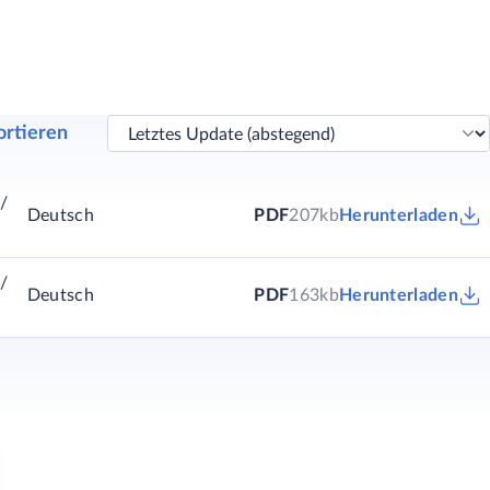
ortieren
/
Deutsch
PDF
207kb
Herunterladen
/
Deutsch
PDF
163kb
Herunterladen