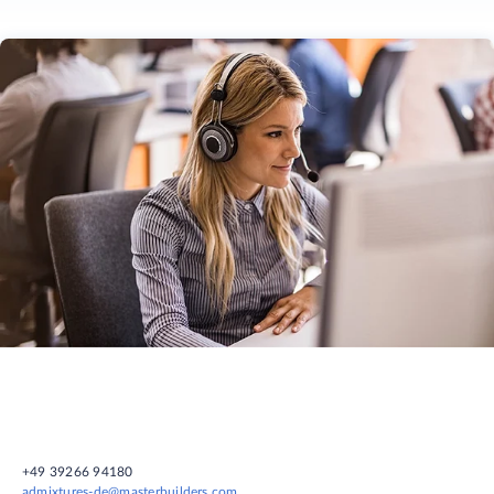
+49 39266 94180
admixtures-de@masterbuilders.com