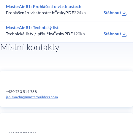
MasterAir 81: Prohlášení o vlastnostech
Prohlášení o vlastnostech
Česky
PDF
224kb
Stáhnout
MasterAir 81: Technický list
Technické listy / příručky
Česky
PDF
120kb
Stáhnout
Místní kontakty
+420 733 514 788
jan.skacha@masterbuilders.com