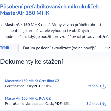
Působení prefabrikovaných mikrokuliček
MasterAir 150 MHK
MasterAir 150
MHK nemá žádný vliv na průběh tuhnutí
cementu a je pro uživatele výhodou i v obtížných
podmínkách, když je použití provzdušňovací přísady obtížné.
Třídit
Dokumenty ke stažení
MasterAir 150 MHK: Certifikat CZ
Certification
Česky
PDF
770kb
Stáhnout
MasterAir 150 MHK: PoV CZ
Prohlášení o vlastnostech
Česky
PDF
485kb
Stáhnout