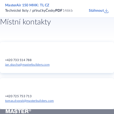
MasterAir 150 MHK: TL CZ
Technické listy / příručky
Česky
PDF
146kb
Stáhnout
Místní kontakty
+420 733 514 788
jan.skacha@masterbuilders.com
+420 725 753 713
tomas.dvorak@masterbuilders.com