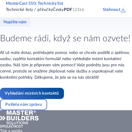
MasterCast 550: Technický list
Technické listy / příručky
Česky
PDF
121kb
Stáhnout
Napište nám
Budeme rádi, když se nám ozvete!
Ať už máte dotaz, potřebujete pomoc nebo se chcete podělit o zpětnou
vazbu, vyplňte kontaktní formulář nebo vyhledejte místní kontaktní
osobu. Náš tým je připraven vám pomoci! Vaše podněty jsou pro nás
cenné, protože se snažíme zlepšovat naše služby a uspokojovat vaše
konkrétní potřeby. Děkujeme, že jste se na nás obrátili!
Vyhledání místních kontaktů
Pošlete nám zprávu
SPOLEČNOST
Tisk a média