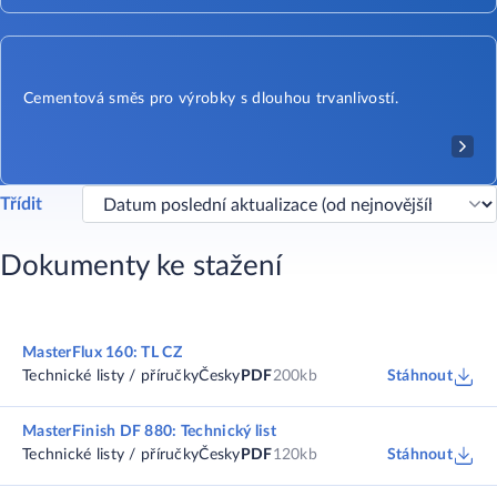
Cementová směs pro výrobky s dlouhou trvanlivostí.
Třídit
Dokumenty ke stažení
MasterFlux 160: TL CZ
Technické listy / příručky
Česky
PDF
200kb
Stáhnout
MasterFinish DF 880: Technický list
Technické listy / příručky
Česky
PDF
120kb
Stáhnout