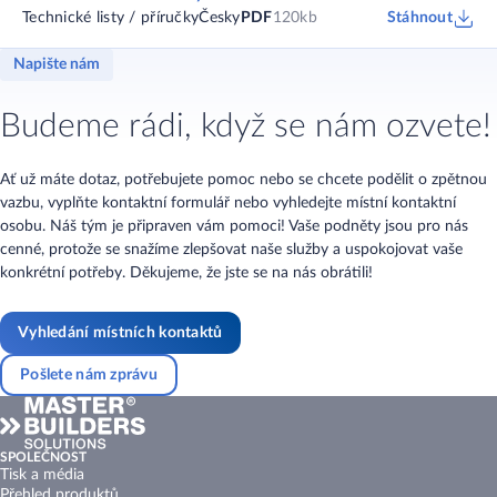
Technické listy / příručky
Česky
PDF
120kb
Stáhnout
Napište nám
Budeme rádi, když se nám ozvete!
Ať už máte dotaz, potřebujete pomoc nebo se chcete podělit o zpětnou
vazbu, vyplňte kontaktní formulář nebo vyhledejte místní kontaktní
osobu. Náš tým je připraven vám pomoci! Vaše podněty jsou pro nás
cenné, protože se snažíme zlepšovat naše služby a uspokojovat vaše
konkrétní potřeby. Děkujeme, že jste se na nás obrátili!
Vyhledání místních kontaktů
Pošlete nám zprávu
SPOLEČNOST
Tisk a média
Přehled produktů