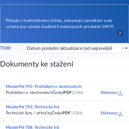
Přísada s hydrofobními účinky, zabraňující pronikání vody
určená pro výrobu kvalitních betonových produktů (MCP)
Třídit
Dokumenty ke stažení
MasterPel 793: Prohlášení o vlastnostech
Prohlášení o vlastnostech
Česky
PDF
224kb
Stáhnout
MasterPel 793: Technický list
Technické listy / příručky
Česky
PDF
132kb
Stáhnout
MasterPel 708: Technický list