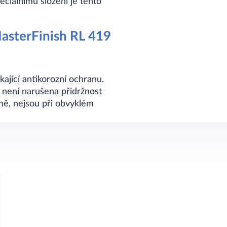
eciálnímu složení je tento
asterFinish RL 419
kající antikorozní ochranu.
není narušena přidržnost
bně, nejsou při obvyklém