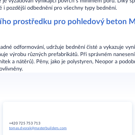
e je vyžadován vynikající povrch s minimem pórů. Díky sp
é i pozdější odbednění pro všechny typy bednění.
ího prostředku pro pohledový beton M
snadné odformování, udržuje bednění čisté a vykazuje vyni
je výrobu různých prefabrikátů. Při správném nanesení 
ítek a nátěrů). Pěny, jako je polystyren, Neopor a podo
ovlivněny.
+420 725 753 713
tomas.dvorak@masterbuilders.com