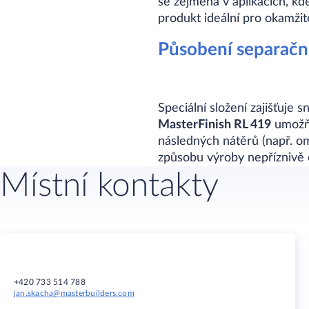
se zejména v aplikacích, kd
produkt ideální pro okamžit
Působení separačn
Speciální složení zajišťuje 
MasterFinish RL 419
umožňu
následných nátěrů (např. om
způsobu výroby nepříznivě 
Místní kontakty
+420 733 514 788
jan.skacha@masterbuilders.com