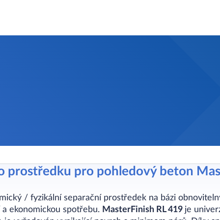
ho prostředku pro pohledový beton Mas
mický / fyzikální separační prostředek na bázi obnoviteln
 a ekonomickou spotřebu.
MasterFinish RL 419
je univer