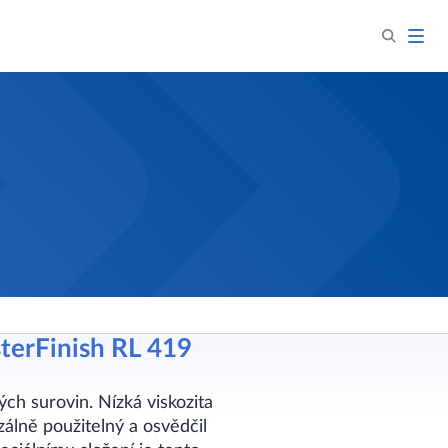
terFinish RL 419
ých surovin. Nízká viskozita
zálně použitelný a osvědčil