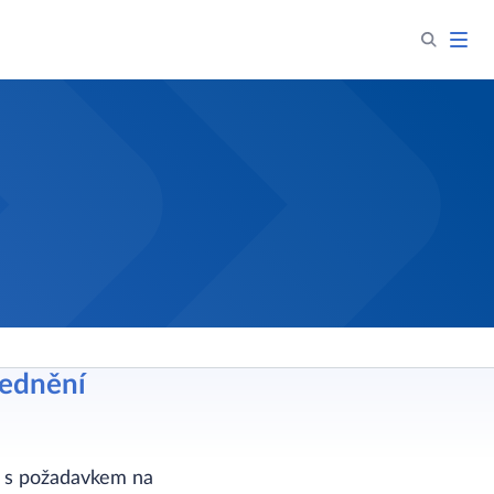
bednění
ce s požadavkem na