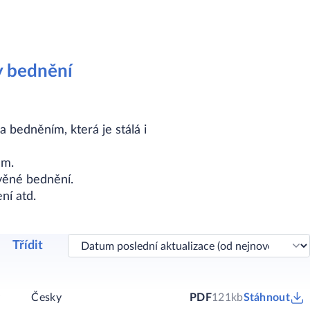
y bednění
 bedněním, která je stálá i
em.
věné bednění.
ní atd.
Třídit
y
Česky
PDF
121kb
Stáhnout