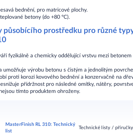
esavá bednění, pro matricové plochy.
teplované betony (do +80 °C).
 působícího prostředku pro různé typ
10
áří fyzikálně a chemicky oddělující vrstvu mezi betonem a
 umožňuje výrobu betonu s čistým a jednolitým povrch
bí proti korozi kovového bednění a konzervačně na dře
snižuje přídržnost pro následné omítky, nátěry, povrstve
 nejsou tímto produktem ohroženy.
MasterFinish RL 310: Technický
Technické listy / příručk
list