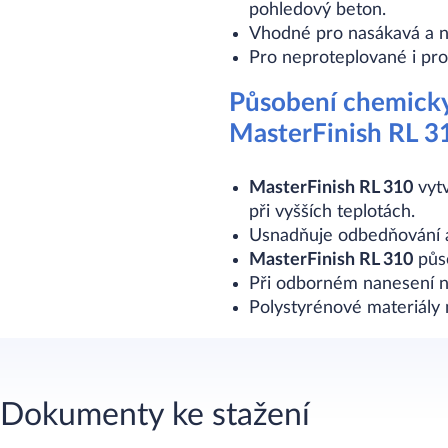
pohledový beton.
Vhodné pro nasákavá a n
Pro neproteplované i pro
Působení chemicky
MasterFinish RL 3
MasterFinish RL 310
vytv
při vyšších teplotách.
Usnadňuje odbedňování a
MasterFinish RL 310
půso
Při odborném nanesení ne
Polystyrénové materiály
Dokumenty ke stažení