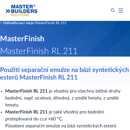
Odbedňovací oleje
MasterFinish RL 211
MasterFinish
MasterFinish RL 211
Použití separační emulze na bázi syntetických
esterů MasterFinish RL 211
MasterFinish RL 211
je vhodný pro všechny běžné druhy
bednění, např. ocelová, dřevěná, z umělé hmoty, z umělé
hmoty.
MasterFinish RL 211
je také vhodný pro bednění
proteplovaná do cca +60 °C.
Působení separační emulze na bázi syntetických esterů