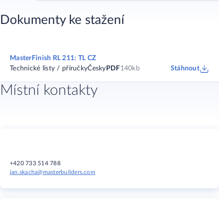
Dokumenty ke stažení
MasterFinish RL 211: TL CZ
Technické listy / příručky
Česky
PDF
140kb
Stáhnout
Místní kontakty
+420 733 514 788
jan.skacha@masterbuilders.com