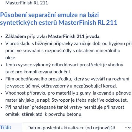
MasterFinish RL 211
Působení separační emulze na bázi
syntetických esterů MasterFinish RL 211
Základem
přípravku
MasterFinish 211
je
voda
.
V protikladu s běžnými přípravky zaručuje dobrou hygienu při
práci ve srovnání s rozpouštědly s obsahem minerálního
oleje.
Tento vysoce výkonný odbedňovací prostředek je vhodný
také pro komplikovaná bednění.
Film odbedňovacího prostředku, který se vytváří na rozhraní
je vysoce účinný, otěruvzdorný a nezpůsobující korozi.
Vhodnost přípravku pro materiály z gumy, lakované a pěnové
materiály jako je např. Styropor je třeba nejdříve odzkoušet.
Při nanášení předepsané tenké vrstvy nesnižuje přilnavost
omítek, stěrek atd. k povrchu betonu.
Třídit