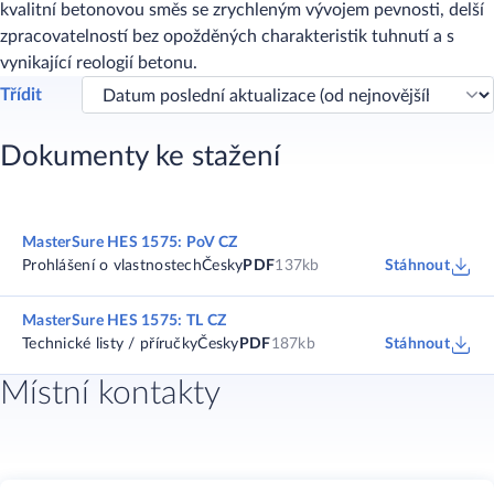
kvalitní betonovou směs se zrychleným vývojem pevnosti, delší
zpracovatelností bez opožděných charakteristik tuhnutí a s
vynikající reologií betonu.
Třídit
Dokumenty ke stažení
MasterSure HES 1575: PoV CZ
Prohlášení o vlastnostech
Česky
PDF
137kb
Stáhnout
MasterSure HES 1575: TL CZ
Technické listy / příručky
Česky
PDF
187kb
Stáhnout
Místní kontakty