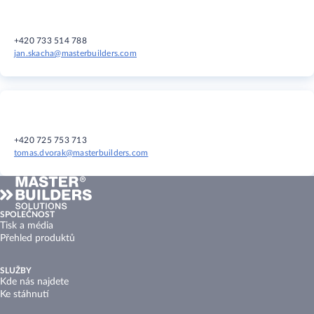
+420 733 514 788
jan.skacha@masterbuilders.com
+420 725 753 713
tomas.dvorak@masterbuilders.com
SPOLEČNOST
Tisk a média
Přehled produktů
SLUŽBY
Kde nás najdete
Ke stáhnutí