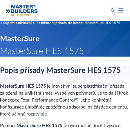
Superplastifikační a Plastifikační přísady do betonu
MasterSure HES 1575
MasterSure
MasterSure HES 1575
Popis přísady MasterSure HES 1575
MasterSure HES 1575
je inovativní superplastifikační přísada
založená na unikátní směsi vyspělých polymerů. Je to další krok
koncepce Total Performance Control™. Jeho konkrétní
konfigurace umožňuje zpožděnou adsorpci na částice cementu,
které účinně rozptyluje.
Pomocí
MasterSure HES 1575
je nyní možné docílit vysoce