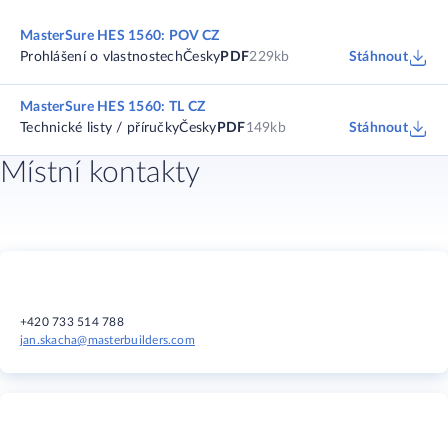
MasterSure HES 1560: POV CZ
Prohlášení o vlastnostech
Česky
PDF
229kb
Stáhnout
MasterSure HES 1560: TL CZ
Technické listy / příručky
Česky
PDF
149kb
Stáhnout
Místní kontakty
+420 733 514 788
jan.skacha@masterbuilders.com