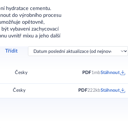
ení hydratace cementu.
hnout do výrobního procesu
 umožňuje opětovně,
 být vybaveni zachycovací
u uvnitř mixu a jeho další
Třídit
Česky
PDF
1mb
Stáhnout
y
Česky
PDF
222kb
Stáhnout