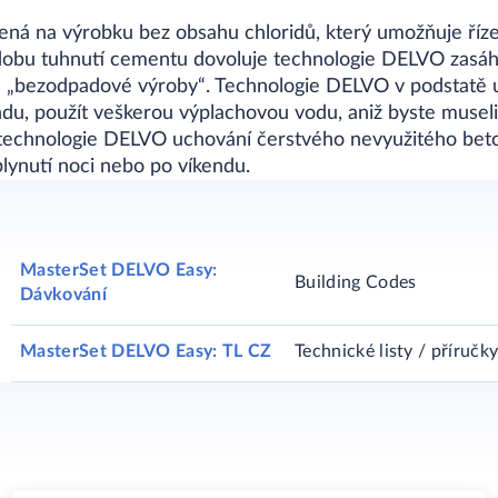
ená na výrobku bez obsahu chloridů, který umožňuje říz
 dobu tuhnutí cementu dovoluje technologie DELVO zasá
 „bezodpadové výroby“. Technologie DELVO v podstatě
du, použít veškerou výplachovou vodu, aniž byste museli
echnologie DELVO uchování čerstvého nevyužitého beton
plynutí noci nebo po víkendu.
MasterSet DELVO Easy:
Building Codes
Dávkování
MasterSet DELVO Easy: TL CZ
Technické listy / příručk