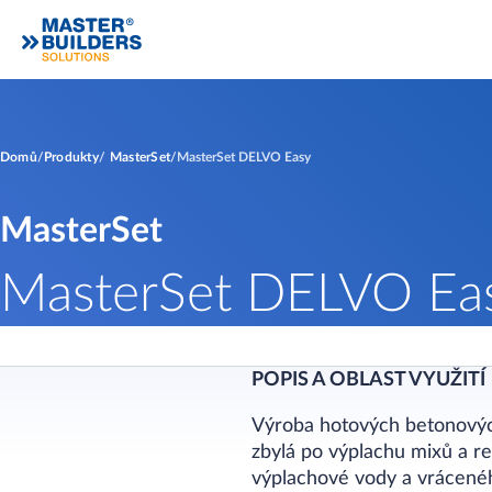
Domů
Produkty
MasterSet
MasterSet DELVO Easy
MasterSet
MasterSet DELVO Ea
POPIS A OBLAST VYUŽITÍ
Výroba hotových betonových
zbylá po výplachu mixů a re
výplachové vody a vráceného