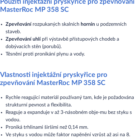
Použití injektážní pryskyřice pro zpevňování
MasterRoc MP 358 SC
Zpevňování
rozpukaných skalních
hornin
u podzemních
staveb.
Zpevňování uhlí
při výstavbě přístupových chodeb a
dobývacích stěn (porubů).
Těsnění proti pronikání plynu a vody.
Vlastnosti injektážní pryskyřice pro
zpevňování MasterRoc MP 358 SC
Rychle reagující materiál používaný tam, kde je požadována
strukturní pevnost a flexibilita.
Reaguje a expanduje v až 3-násobném obje-mu bez styku s
vodou.
Proniká trhlinami širšími než 0,14 mm.
Ve styku s vodou může faktor napěnění vzrůst až asi na 8.