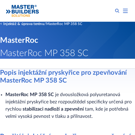
Injektáž & úprava terénu
MasterRoc MP 358 SC
MasterRoc
MasterRoc MP 358 SC
Popis injektážní pryskyřice pro zpevňování
MasterRoc MP 358 SC
MasterRoc MP 358 SC
je dvousložková polyuretanová
injektážní pryskyřice bez rozpouštědel specificky určená pro
rychlou
stabilizaci nadloží a zpevnění
tam, kde je potřebná
velmi vysoká pevnost v tlaku a přilnavost.