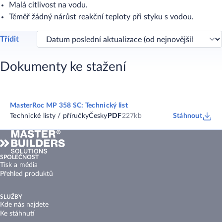
Malá citlivost na vodu.
Téměř žádný nárůst reakční teploty při styku s vodou.
Třídit
Dokumenty ke stažení
MasterRoc MP 358 SC: Technický list
Technické listy / příručky
Česky
PDF
227kb
Stáhnout
SPOLEČNOST
Tisk a média
Přehled produktů
SLUŽBY
Kde nás najdete
Ke stáhnutí