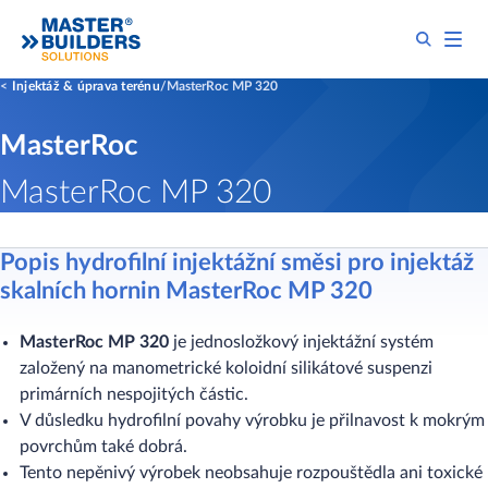
Injektáž & úprava terénu
MasterRoc MP 320
MasterRoc
MasterRoc MP 320
Popis hydrofilní injektážní směsi pro injektáž
skalních hornin MasterRoc MP 320
MasterRoc MP 320
je jednosložkový injektážní systém
založený na manometrické koloidní silikátové suspenzi
primárních nespojitých částic.
V důsledku hydrofilní povahy výrobku je přilnavost k mokrým
povrchům také dobrá.
Tento nepěnivý výrobek neobsahuje rozpouštědla ani toxické