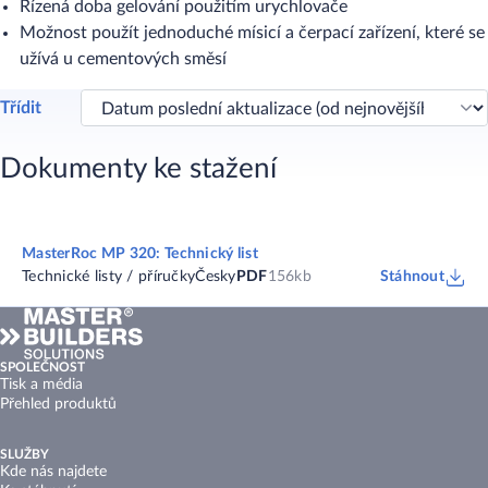
Řízená doba gelování použitím urychlovače
Možnost použít jednoduché mísicí a čerpací zařízení, které se
užívá u cementových směsí
Třídit
Dokumenty ke stažení
MasterRoc MP 320: Technický list
Technické listy / příručky
Česky
PDF
156kb
Stáhnout
SPOLEČNOST
Tisk a média
Přehled produktů
SLUŽBY
Kde nás najdete