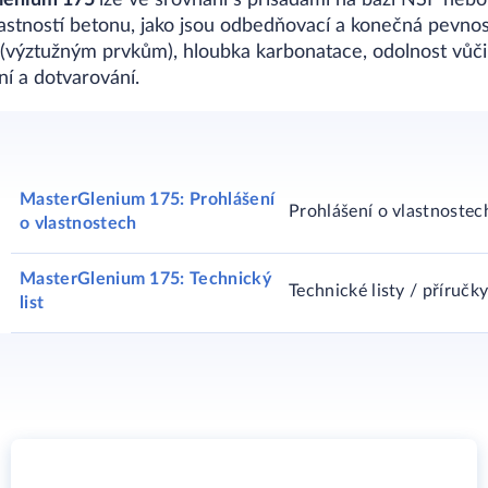
lenium 175
lze ve srovnání s přísadami na bázi NSF ne
stností betonu, jako jsou odbedňovací a konečná pevnos
i (výztužným prvkům), hloubka karbonatace, odolnost vůč
í a dotvarování.
MasterGlenium 175: Prohlášení
Prohlášení o vlastnostec
o vlastnostech
MasterGlenium 175: Technický
Technické listy / příručk
list