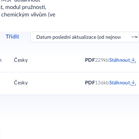
bo MSF dosáhnout
t, modul pružnosti,
i chemickým vlivům (ve
Třídit
h
Česky
PDF
229kb
Stáhnout
y
Česky
PDF
136kb
Stáhnout