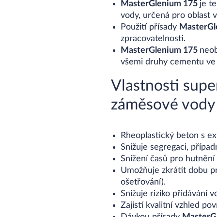
MasterGlenium 175
je t
vody, určená pro oblast 
Použití přísady
MasterGl
zpracovatelnosti.
MasterGlenium 175
neob
všemi druhy cementu ve
Vlastnosti super
záměsové vody
Rheoplastický beton s e
Snižuje segregaci, případ
Snížení časů pro hutnění 
Umožňuje zkrátit dobu pr
ošetřování).
Snižuje riziko přidávání 
Zajistí kvalitní vzhled po