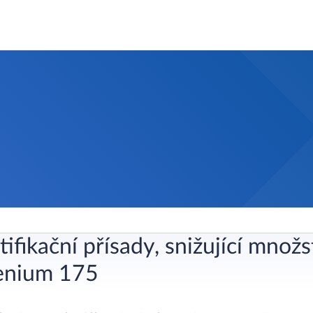
tifikační přísady, snižující množ
enium 175