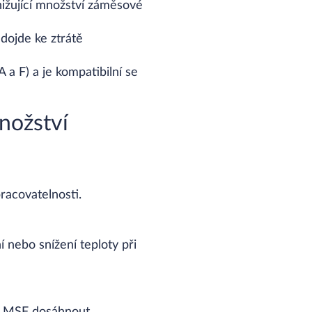
nižující množství záměsové
 dojde ke ztrátě
a F) a je kompatibilní se
množství
racovatelnosti.
 nebo snížení teploty při