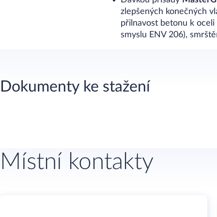
Dávkou přísady
MasterG
zlepšených konečných vla
přilnavost betonu k ocel
smyslu ENV 206), smrštěn
Dokumenty ke stažení
Místní kontakty