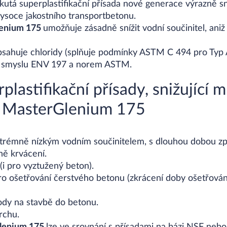
ekutá superplastifikační přísada nové generace výrazně s
vysoce jakostního transportbetonu.
enium 175
umožňuje zásadně snížit vodní součinitel, aniž
sahuje chloridy (splňuje podmínky ASTM C 494 pro Typ A 
 smyslu ENV 197 a norem ASTM.
plastifikační přísady, snižující 
 MasterGlenium 175
xtrémně nízkým vodním součinitelem, s dlouhou dobou zp
ně krvácení.
(i pro vyztužený beton).
o ošetřování čerstvého betonu (zkrácení doby ošetřování
vody na stavbě do betonu.
vrchu.