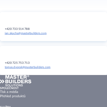
+420 733 514 788
jan.skacha@masterbuilders.com
+420 725 753 713
tomas.dvorak@masterbuilders.com
SPOLEČNOST
Tisk a média
Přehled produktů