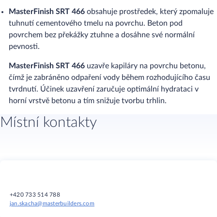
MasterFinish SRT 466
obsahuje prostředek, který zpomaluje
tuhnutí cementového tmelu na povrchu. Beton pod
povrchem bez překážky ztuhne a dosáhne své normální
pevnosti.
MasterFinish SRT 466
uzavře kapiláry na povrchu betonu,
čímž je zabráněno odpaření vody během rozhodujícího času
tvrdnutí. Účinek uzavření zaručuje optimální hydrataci v
horní vrstvě betonu a tím snižuje tvorbu trhlin.
Místní kontakty
+420 733 514 788
jan.skacha@masterbuilders.com