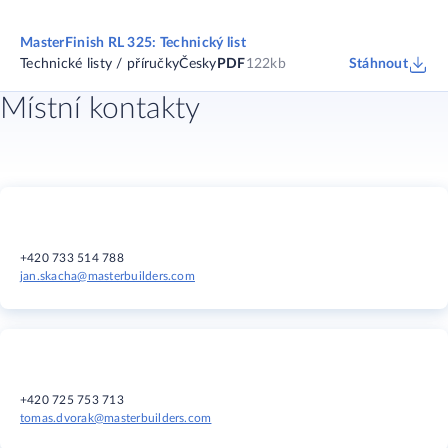
MasterFinish RL 325: Technický list
Technické listy / příručky
Česky
PDF
122kb
Stáhnout
Místní kontakty
+420 733 514 788
jan.skacha@masterbuilders.com
+420 725 753 713
tomas.dvorak@masterbuilders.com