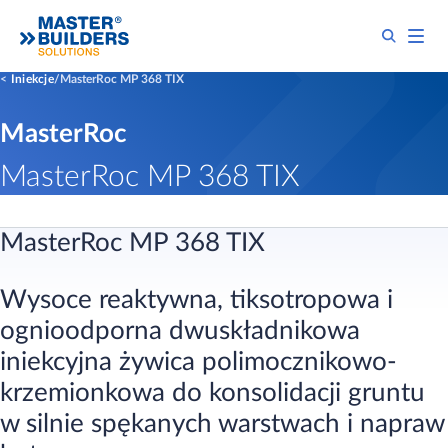
Iniekcje
MasterRoc MP 368 TIX
MasterRoc
MasterRoc MP 368 TIX
MasterRoc MP 368 TIX
Wysoce reaktywna, tiksotropowa i
ognioodporna dwuskładnikowa
iniekcyjna żywica polimocznikowo-
krzemionkowa do konsolidacji gruntu
w silnie spękanych warstwach i napraw