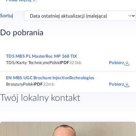
Pokaż więcej
Sortuj
Do pobrania
TDS MBS PL MasterRoc MP 368 TIX
TDS/Karty Techniczne
Polski
PDF
325kb
Pobierz
EN MBS UGC Brochure InjectionTechnologies
Broszury
Polski
PDF
22mb
Pobierz
Twój lokalny kontakt