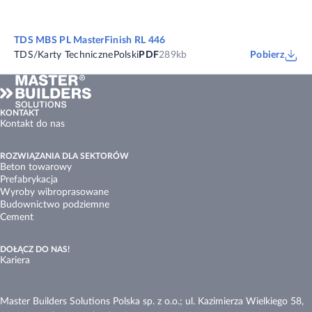
TDS MBS PL MasterFinish RL 446
TDS/Karty Techniczne
Polski
PDF
289kb
Pobierz
KONTAKT
Kontakt do nas
ROZWIĄZANIA DLA SEKTORÓW
Beton towarowy
Prefabrykacja
Wyroby wibroprasowane
Budownictwo podziemne
Cement
DOŁĄCZ DO NAS!
Kariera
Master Builders Solutions Polska sp. z o.o.; ul. Kazimierza Wielkiego 58,