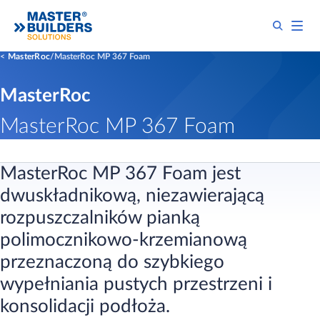
MasterRoc
MasterRoc MP 367 Foam
MasterRoc
MasterRoc MP 367 Foam
MasterRoc MP 367 Foam jest
dwuskładnikową, niezawierającą
rozpuszczalników pianką
polimocznikowo-krzemianową
przeznaczoną do szybkiego
wypełniania pustych przestrzeni i
konsolidacji podłoża.