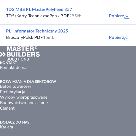
TDS MBS PL MasterPolyheed 357
TDS/Karty Techniczne
Polski
PDF
295kb
Pobierz
PL_Informator Techniczny 2025
Broszury
Polski
PDF
15mb
Pobierz
KONTAKT
Kontakt do nas
ROZWIĄZANIA DLA SEKTORÓW
Beton towarowy
Prefabrykacja
Wyroby wibroprasowane
Budownictwo podziemne
Cement
DOŁĄCZ DO NAS!
Kariera