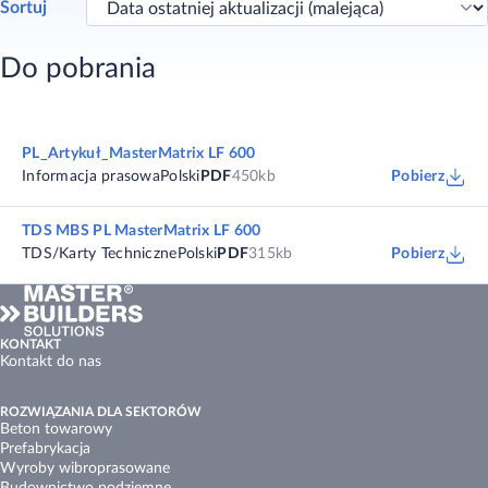
Sortuj
Do pobrania
PL_Artykuł_MasterMatrix LF 600
Informacja prasowa
Polski
PDF
450kb
Pobierz
TDS MBS PL MasterMatrix LF 600
TDS/Karty Techniczne
Polski
PDF
315kb
Pobierz
KONTAKT
Kontakt do nas
ROZWIĄZANIA DLA SEKTORÓW
Beton towarowy
Prefabrykacja
Wyroby wibroprasowane