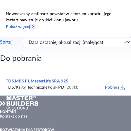
Nowoczesny amfiteatr powstał w centrum kurortu, jego
kształt nawiązuje do liści klonu jaworu
Pokaż więcej
Sortuj
Do pobrania
TDS MBS PL MasterLife SRA 925
TDS/Karty Techniczne
Polski
PDF
287kb
Pobierz
KONTAKT
Kontakt do nas
ROZWIĄZANIA DLA SEKTORÓW