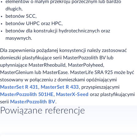
elementów o małym przekroju porzecznym lub bardzo
długich,
betonów SCC,
betonów UHPC oraz HPC,
betonów dla konstrukcji hydrotechnicznych oraz
masywnych.
Dla zapewnienia pożądanej konsystencji należy zastosować
domieszki plastyfikujące serii MasterPozzolith BV lub
upłynniające MasterRheobuild, MasterPolyheed,
MasterGlenium lub MasterEase. MasterLife SRA 925 może być
stosowany w połączeniu z domieszkami opóźniającymi
MasterSet R 431
,
MasterSet R 433
, przyspieszającymi
MasterPozzolith 501HE
,
MasterX-Seed
oraz plastyfikującymi
serii
MasterPozzolith BV
.​
Powiązane referencje