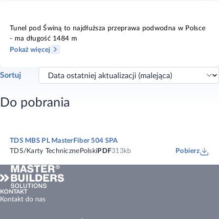
Tunel pod Świną to najdłuższa przeprawa podwodna w Polsce
- ma długość 1484 m
Pokaż więcej
Sortuj
Do pobrania
TDS MBS PL MasterFiber 504 SPA
TDS/Karty Techniczne
Polski
PDF
313kb
Pobierz
KONTAKT
Kontakt do nas