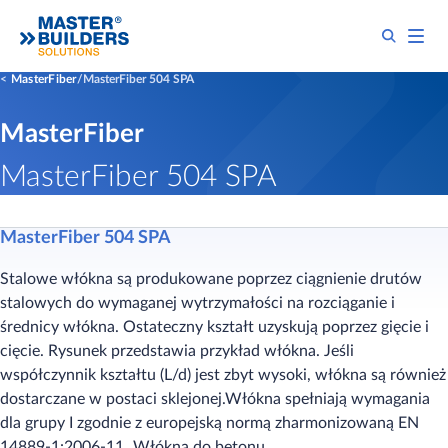
MasterFiber
MasterFiber 504 SPA
MasterFiber
MasterFiber 504 SPA
MasterFiber 504 SPA
Stalowe włókna są produkowane poprzez ciągnienie drutów
stalowych do wymaganej wytrzymałości na rozciąganie i
średnicy włókna. Ostateczny kształt uzyskują poprzez gięcie i
cięcie. Rysunek przedstawia przykład włókna. Jeśli
współczynnik kształtu (L/d) jest zbyt wysoki, włókna są również
dostarczane w postaci sklejonej.Włókna spełniają wymagania
dla grupy I zgodnie z europejską normą zharmonizowaną EN
14889‑1:2006‑11 „Włókna do betonu,