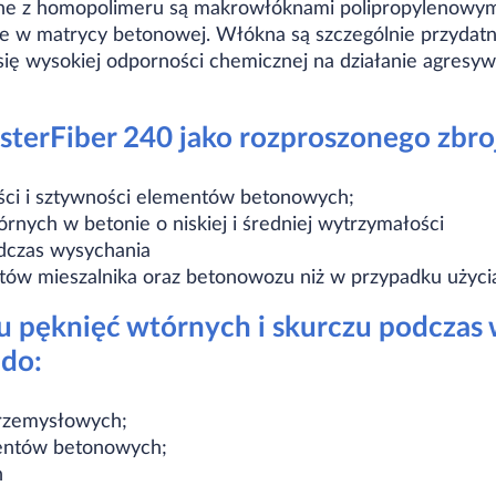
e z homopolimeru są makrowłóknami polipropylenowymi 
ie w matrycy betonowej. Włókna są szczególnie przydat
się wysokiej odporności chemicznej na działanie agresy
terFiber 240 jako rozproszonego zbro
ści i sztywności elementów betonowych;
rnych w betonie o niskiej i średniej wytrzymałości
dczas wysychania
tów mieszalnika oraz betonowozu niż w przypadku użyci
iu pęknięć wtórnych i skurczu podczas
 do:
rzemysłowych;
entów betonowych;
h