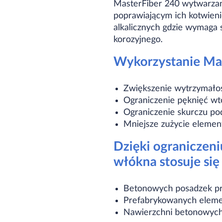
MasterFiber 240 wytwarzan
poprawiającym ich kotwien
alkalicznych gdzie wymaga 
korozyjnego.
Wykorzystanie Mas
Zwiększenie wytrzymało
Ograniczenie pęknięć wtó
Ograniczenie skurczu po
Mniejsze zużycie elemen
Dzięki ograniczen
włókna stosuje się
Betonowych posadzek p
Prefabrykowanych elem
Nawierzchni betonowyc