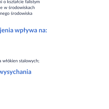
o kształcie falistym
ne w środowiskach
wnego środowiska
jenia wpływa na:
a włókien stalowych;
 wysychania