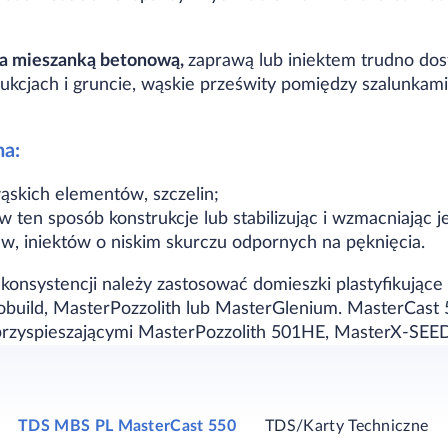
a mieszanką betonową,
zaprawą lub iniektem trudno dos
trukcjach i gruncie, wąskie prześwity pomiędzy szalunkami
na:
ąskich elementów, szczelin;
 ten sposób konstrukcje lub stabilizując i wzmacniając je
w, iniektów o niskim skurczu odpornych na pęknięcia.
konsystencji należy zastosować domieszki plastyfikujące 
obuild, MasterPozzolith lub MasterGlenium. MasterCas
przyspieszającymi MasterPozzolith 501HE, MasterX-SEE
TDS MBS PL MasterCast 550
TDS/Karty Techniczne