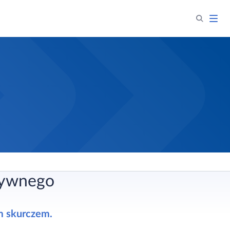
sywnego
m skurczem.