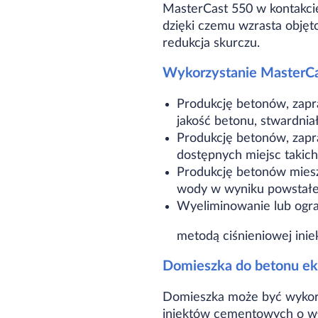
MasterCast 550 w kontakc
dzięki czemu wzrasta objęt
redukcja skurczu.
Wykorzystanie MasterCa
Produkcję betonów, zapr
jakość betonu, stwardnia
Produkcję betonów, zapr
dostępnych miejsc takich 
Produkcję betonów miesza
wody w wyniku powstałe
Wyeliminowanie lub ogr
metodą ciśnieniowej iniek
Domieszka do betonu e
Domieszka może być wykorz
iniektów cementowych o wł