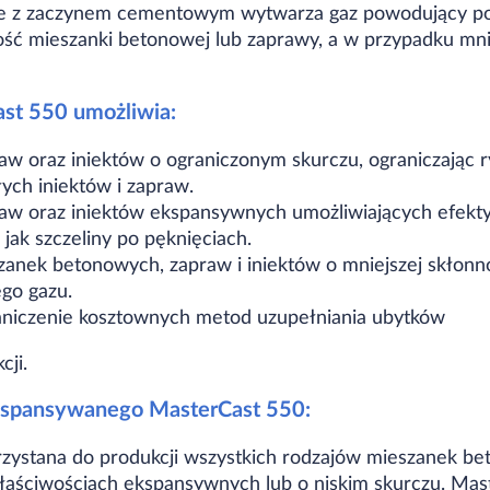
ie z zaczynem cementowym wytwarza gaz powodujący p
ość mieszanki betonowej lub zaprawy, a w przypadku mn
st 550 umożliwia:
aw oraz iniektów o ograniczonym skurczu, ograniczając 
łych iniektów i zapraw.
aw oraz iniektów ekspansywnych umożliwiających efekt
jak szczeliny po pęknięciach.
nek betonowych, zapraw i iniektów o mniejszej skłonnoś
go gazu.
aniczenie kosztownych metod uzupełniania ubytków
cji.
kspansywanego MasterCast 550:
ystana do produkcji wszystkich rodzajów mieszanek be
aściwościach ekspansywnych lub o niskim skurczu. Maste