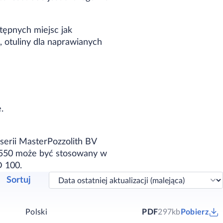
tępnych miejsc jak
, otuliny dla naprawianych
.
serii MasterPozzolith BV
t 550 może być stosowany w
D 100.
Sortuj
Polski
PDF
297kb
Pobierz