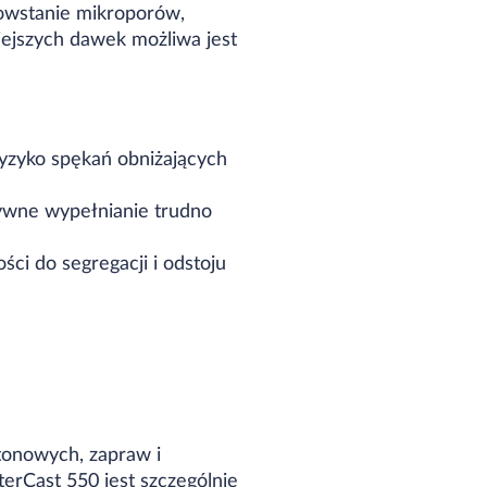
owstanie mikroporów,
iejszych dawek możliwa jest
ryzyko spękań obniżających
ywne wypełnianie trudno
ci do segregacji i odstoju
tonowych, zapraw i
rCast 550 jest szczególnie