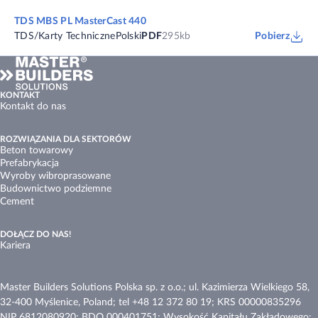
TDS MBS PL MasterCast 440
TDS/Karty Techniczne
Polski
PDF
295kb
Pobierz
KONTAKT
Kontakt do nas
ROZWIĄZANIA DLA SEKTORÓW
Beton towarowy
Prefabrykacja
Wyroby wibroprasowane
Budownictwo podziemne
Cement
DOŁĄCZ DO NAS!
Kariera
Master Builders Solutions Polska sp. z o.o.; ul. Kazimierza Wielkiego 58,
32-400 Myślenice, Poland; tel +48 12 372 80 19; KRS 00000835296
NIP 6812080920; BDO 000401751; Wysokość Kapitału Zakładowego: