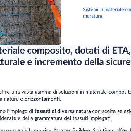
Sistemi in materiale com
muratura
teriale composito, dotati di ETA
tturale e incremento della sicure
offre una vasta gamma di soluzioni in materiale composito
ia natura e
orizzontamenti
.
no l’impiego di
tessuti di diversa natura
con scelte selezi
derate e della grammatura dei tessuti impiegati.
essuto e della matrice, Master Builders Solutions offre dif