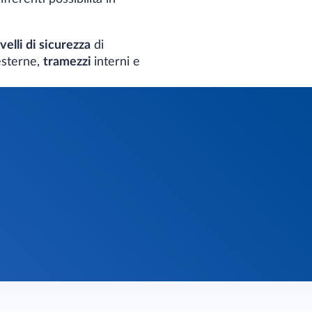
velli di sicurezza
di
esterne,
tramezzi
interni e