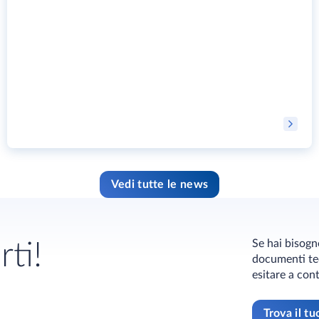
Vedi tutte le news
Se hai bisogno
rti!
documenti tec
esitare a cont
Trova il t