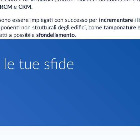
RCM
e
CRM.
ossono essere impiegati con successo per
incrementare i li
onenti non strutturali degli edifici, come
tamponature
tti a possibile
sfondellamento
.
le tue sfide