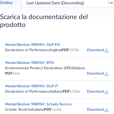
Ordina
Scarica la documentazione del
prodotto
MasterGlenium 908PAV: DoP EN
Declaration of Performance
Inglese
PDF
157kb
Download
MasterGlenium 908PAV: EPD
Environmental Product Declaration (EPD)
Italiano
PDF
2mb
Download
MasterGlenium 908PAV: DoP IT
Declaration of Performance
Italiano
PDF
152kb
Download
MasterGlenium 908PAV: Scheda Tecnica
Schede Tecniche
Italiano
PDF
161kb
Download