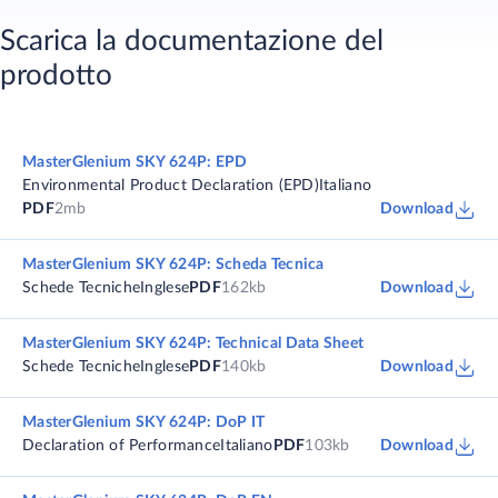
Scarica la documentazione del
prodotto
MasterGlenium SKY 624P: EPD
Environmental Product Declaration (EPD)
Italiano
PDF
2mb
Download
MasterGlenium SKY 624P: Scheda Tecnica
Schede Tecniche
Inglese
PDF
162kb
Download
MasterGlenium SKY 624P: Technical Data Sheet
Schede Tecniche
Inglese
PDF
140kb
Download
MasterGlenium SKY 624P: DoP IT
Declaration of Performance
Italiano
PDF
103kb
Download