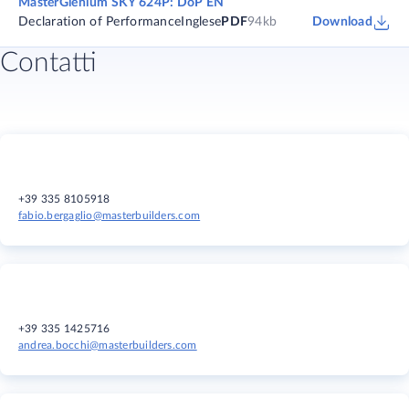
MasterGlenium SKY 624P: DoP EN
Declaration of Performance
Inglese
PDF
94kb
Download
Contatti
+39 335 8105918
fabio.bergaglio@masterbuilders.com
+39 335 1425716
andrea.bocchi@masterbuilders.com