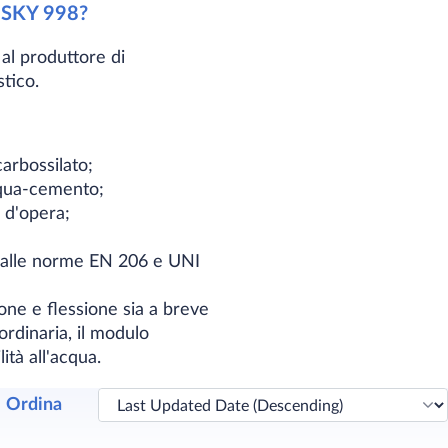
um SKY 998?
al produttore di
stico.
carbossilato;
cqua-cemento;
 d'opera;​
mi alle norme EN 206 e UNI
ione e flessione sia a breve
ordinaria, il modulo
à all'acqua​.​
Ordina