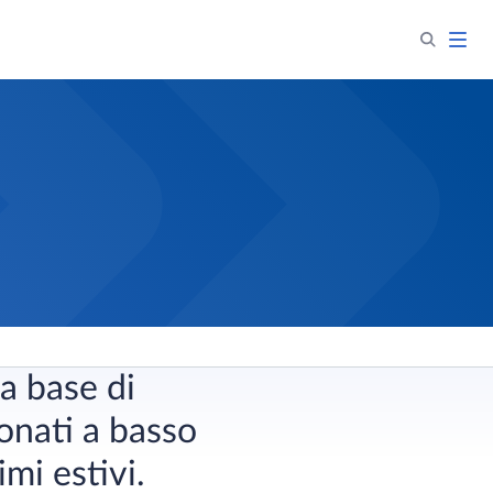
a base di
ionati a basso
mi estivi.