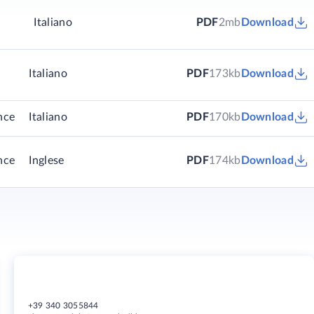
Italiano
PDF
2mb
Download
Italiano
PDF
173kb
Download
nce
Italiano
PDF
170kb
Download
nce
Inglese
PDF
174kb
Download
+39 340 3055844