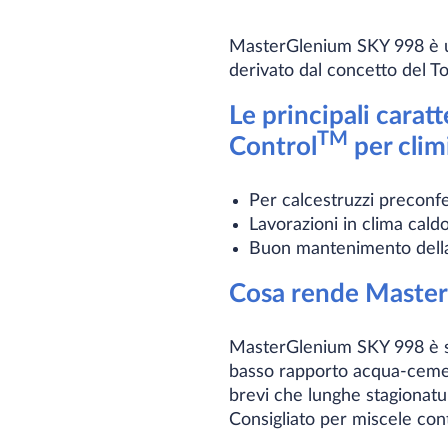
MasterGlenium SKY 998 è un 
derivato dal concetto del T
Le principali carat
TM
Control
per clim
Per calcestruzzi preconfe
Lavorazioni in clima cald
Buon mantenimento della 
Cosa rende Master
MasterGlenium SKY 998 è st
basso rapporto acqua-cement
brevi che lunghe stagionat
​Consigliato per miscele con