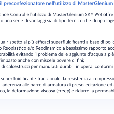
r il preconfezionatore nell'utilizzo di MasterGleni
mance Control e l’utilizzo di MasterGlenium SKY 998 offre 
 una serie di vantaggi sia di tipo tecnico che di tipo logi
ua rispetto ai più efficaci superfluidificanti a base di poli
zo Reoplastico e/o Reodinamico a bassissimo rapporto a
rabilità evitando il problema delle aggiunte d'acqua a piè
ll'impasto anche con miscele povere di fini;
 di calcestruzzi per manufatti durabili in opera, confor
 superfluidificante tradizionale, la resistenza a compress
 l'aderenza alle barre di armatura di presollecitazione ed 
rico, la deformazione viscosa (creep) e ridurre la permeabilit