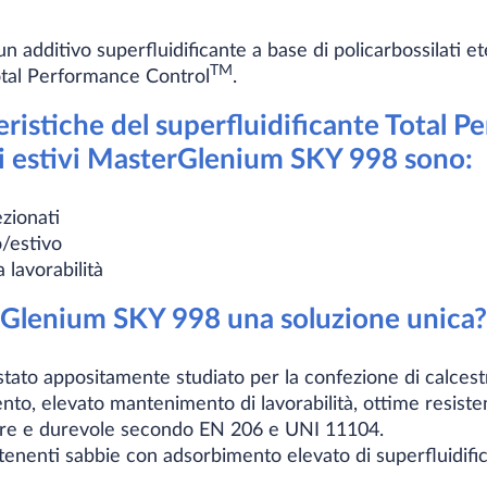
additivo superfluidificante a base di policarbossilati e
TM
otal Performance Control
.
teristiche del superfluidificante Total 
i estivi MasterGlenium SKY 998 sono:​
zionati
o/estivo
lavorabilità
Glenium SKY 998 una soluzione unica?
ato appositamente studiato per la confezione di calcest
o, elevato mantenimento di lavorabilità, ottime resiste
ure e durevole secondo EN 206 e UNI 11104.
tenenti sabbie con adsorbimento elevato di superfluidifica