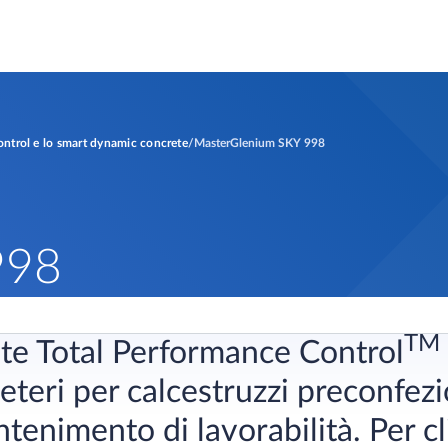
Control e lo smart dynamic concrete
MasterGlenium SKY 998
998
TM
nte Total Performance Control
 eteri per calcestruzzi preconfez
enimento di lavorabilità. Per cli