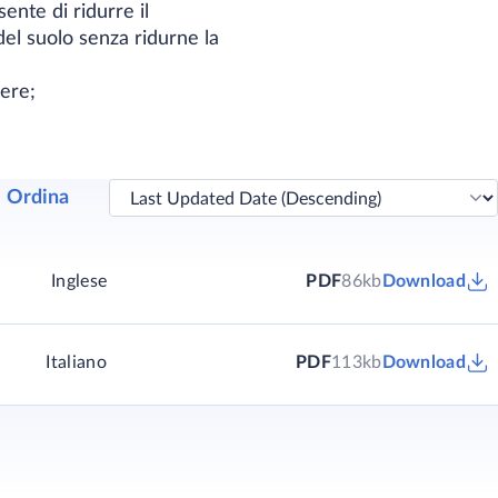
ente di ridurre il
 del suolo senza ridurne la
iere;
Ordina
Inglese
PDF
86kb
Download
Italiano
PDF
113kb
Download